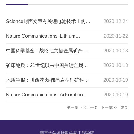
Science封面文章有关锂电池技术上的重
2020-12-24
大突破，相关镍的用途的解决，使镍资
Nature Communications: Lithium
2020-11-22
源更显重要
systematics in global arc magmas and
中国科学基金：战略性关键金属矿产资
2020-10-13
the importance of crustal thickening for
源：现状与问题
矿床地质：21世纪以来中国关键金属矿
2020-10-13
lithium enrichment
产找矿勘查与研究新进展
地质学报：川西花岗-伟晶岩型锂矿科学
2020-10-19
钻探:科学问题和科学意义
Nature Communications: Adsorption of
2020-10-19
rare earth elements in regolith-hosted
第一页
<<上一页
下一页>>
尾页
clay deposits
南京大学地球科学与工程学院